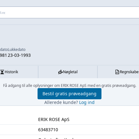
 adresse...
sdato
Lukkedato
1981
23-03-1993
Historik
Nøgletal
Regnskabe
Få adgang til alle oplysninger om ERIK ROSE ApS med en gratis prøveadgang.
Bestil gratis prøveadgang
Allerede kunde?
Log ind
ERIK ROSE ApS
63483710