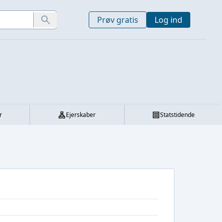
Prøv gratis
Log ind
r
Ejerskaber
Statstidende