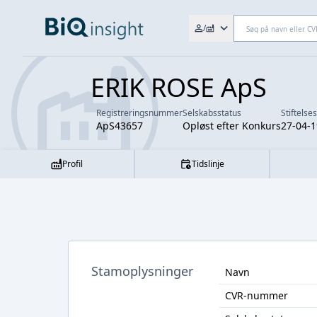
Søg efter fx. CVR-nr., navn,
/
ERIK ROSE ApS
Registreringsnummer
Selskabsstatus
Stiftelse
ApS43657
Opløst efter Konkurs
27-04-
Profil
Tidslinje
Stamoplysninger
Navn
CVR-nummer