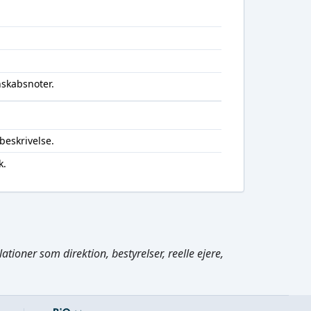
nskabsnoter.
beskrivelse.
k.
Cmd/Ctrl
+
K
tioner som direktion, bestyrelser, reelle ejere,
/
↓