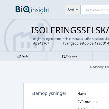
Søg efter fx. CVR-nr., navn,
/
ISOLERINGSSELSKA
Registreringsnummer
Selskabsstatus
Stiftelsesdato
Luk
ApS43767
Tvangsopløst
05-08-1980
31-
Profil
Tidslinje
Få adgang til
Stamoplysninger
Navn
CVR-nummer