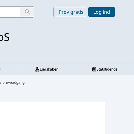
Prøv gratis
Log ind
pS
r
Ejerskaber
Statstidende
s prøveadgang.