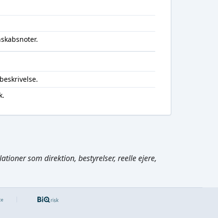
nskabsnoter.
beskrivelse.
k.
Cmd/Ctrl
+
K
tioner som direktion, bestyrelser, reelle ejere,
/
↓
←
,
→