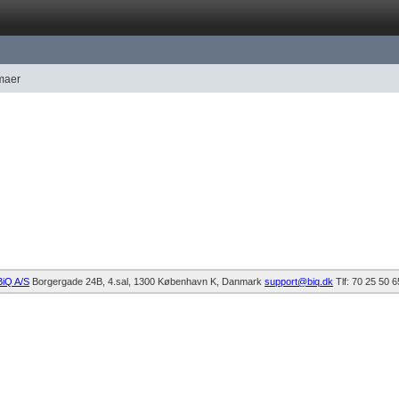
rmaer
BiQ A/S
Borgergade 24B, 4.sal
1300
København K
Danmark
support@biq.dk
Tlf:
70 25 50 6