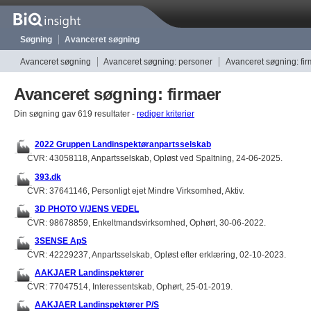
Søgning
Avanceret søgning
Avanceret søgning
Avanceret søgning: personer
Avanceret søgning: fi
Avanceret søgning: firmaer
Din søgning gav 619 resultater -
rediger kriterier
2022 Gruppen Landinspektøranpartsselskab
CVR: 43058118, Anpartsselskab, Opløst ved Spaltning, 24-06-2025.
393.dk
CVR: 37641146, Personligt ejet Mindre Virksomhed, Aktiv.
3D PHOTO V/JENS VEDEL
CVR: 98678859, Enkeltmandsvirksomhed, Ophørt, 30-06-2022.
3SENSE ApS
CVR: 42229237, Anpartsselskab, Opløst efter erklæring, 02-10-2023.
AAKJAER Landinspektører
CVR: 77047514, Interessentskab, Ophørt, 25-01-2019.
AAKJAER Landinspektører P/S