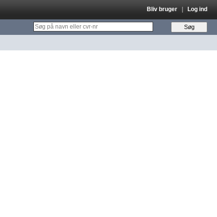
Bliv bruger
|
Log ind