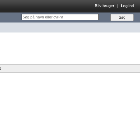
Bliv bruger
|
Log ind
5