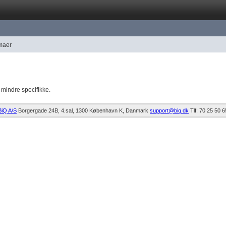
rmaer
m mindre specifikke.
BiQ A/S
Borgergade 24B, 4.sal
1300
København K
Danmark
support@biq.dk
Tlf:
70 25 50 6