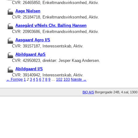
CVR: 26465850, Enkeltmandsvirksomhed, Aktiv.
Aage Nielsen
CVR: 25184718, Enkeltmandsvirksomhed, Aktiv.
Aasegård v/Niels Chr. Balling Hansen
CVR: 20903686, Enkeltmandsvirksomhed, Aktiv.
Aasgaard Agro I/S
CVR: 39157187, Interessentskab, Aktiv.
Abildgaard ApS
CVR: 42950823, direktør: Jesper Kaag Andersen.
Abildgaard I/S
CVR: 39140942, Interessentskab, Aktiv.
← Forrige
1
2
3
4
5
6
7
8
9
…
102
103
Næste →
BiQ A/S
Borgergade 24B, 4.sal
1300