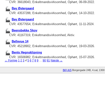
CVR: 36618043, Enkeltmandsvirksomhed, Ophørt, 06-09-2022.
Bay Østergaard
CVR: 43537288, Enkeltmandsvirksomhed, Ophørt, 14-10-2022.
Bay Østergaard
CVR: 43577654, Enkeltmandsvirksomhed, Ophørt, 11-11-2024.
Beensbekke Skov
CVR: 41167319, Enkeltmandsvirksomhed, Aktiv.
Bellevue 14
CVR: 45218902, Enkeltmandsvirksomhed, Ophørt, 19-03-2026.
Bents Hegnsklipning
CVR: 16506982, Enkeltmandsvirksomhed, Ophørt, 15-07-2026.
← Forrige
1
2
3
4
5
6
7
8
9
…
90
91
Næste →
BiQ A/S
Borgergade 24B, 4.sal
1300