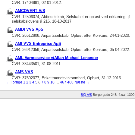
CVR: 17404881, 02-01-2012.
AMCOVENT A/S
CVR: 12506074, Aktieselskab, Selskabet er opløst ved erklæring, jf.
selskabslovens § 216, 18-10-2017.
AMDI VVS ApS
CVR: 26512808, Anpartsselskab, Opløst efter Konkurs, 24-01-2020.
AMI VVS Entreprise ApS
CVR: 36912359, Anpartsselskab, Opløst efter Konkurs, 05-04-2022.
AML Varmeservice v/Allan Michael Lenander
CVR: 33443501, 31-08-2011.
AMS VVS
CVR: 37692077, Enkeltmandsvirksomhed, Ophørt, 31-12-2016.
← Forrige
1
2
3
4
5
6
7
8
9
10
…
467
468
Næste →
BiQ A/S
Borgergade 24B, 4.sal
1300