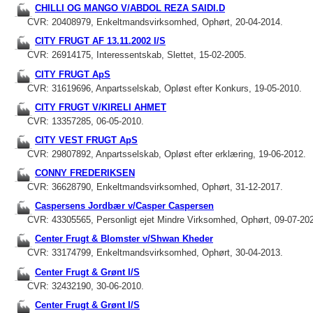
CHILLI OG MANGO V/ABDOL REZA SAIDI.D
CVR: 20408979, Enkeltmandsvirksomhed, Ophørt, 20-04-2014.
CITY FRUGT AF 13.11.2002 I/S
CVR: 26914175, Interessentskab, Slettet, 15-02-2005.
CITY FRUGT ApS
CVR: 31619696, Anpartsselskab, Opløst efter Konkurs, 19-05-2010.
CITY FRUGT V/KIRELI AHMET
CVR: 13357285, 06-05-2010.
CITY VEST FRUGT ApS
CVR: 29807892, Anpartsselskab, Opløst efter erklæring, 19-06-2012.
CONNY FREDERIKSEN
CVR: 36628790, Enkeltmandsvirksomhed, Ophørt, 31-12-2017.
Caspersens Jordbær v/Casper Caspersen
CVR: 43305565, Personligt ejet Mindre Virksomhed, Ophørt, 09-07-20
Center Frugt & Blomster v/Shwan Kheder
CVR: 33174799, Enkeltmandsvirksomhed, Ophørt, 30-04-2013.
Center Frugt & Grønt I/S
CVR: 32432190, 30-06-2010.
Center Frugt & Grønt I/S