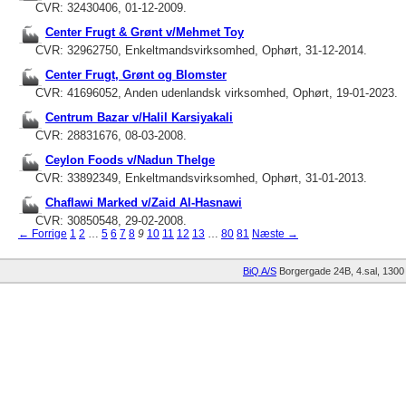
CVR: 32430406, 01-12-2009.
Center Frugt & Grønt v/Mehmet Toy
CVR: 32962750, Enkeltmandsvirksomhed, Ophørt, 31-12-2014.
Center Frugt, Grønt og Blomster
CVR: 41696052, Anden udenlandsk virksomhed, Ophørt, 19-01-2023.
Centrum Bazar v/Halil Karsiyakali
CVR: 28831676, 08-03-2008.
Ceylon Foods v/Nadun Thelge
CVR: 33892349, Enkeltmandsvirksomhed, Ophørt, 31-01-2013.
Chaflawi Marked v/Zaid Al-Hasnawi
CVR: 30850548, 29-02-2008.
← Forrige
1
2
…
5
6
7
8
9
10
11
12
13
…
80
81
Næste →
BiQ A/S
Borgergade 24B, 4.sal
1300