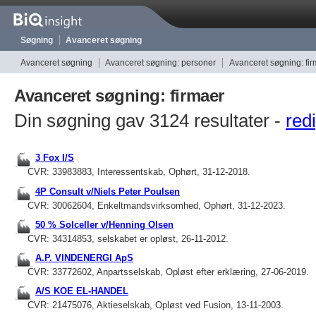
Søgning
Avanceret søgning
Avanceret søgning
Avanceret søgning: personer
Avanceret søgning: fi
Avanceret søgning: firmaer
Din søgning gav 3124 resultater -
redi
3 Fox I/S
CVR: 33983883, Interessentskab, Ophørt, 31-12-2018.
4P Consult v/Niels Peter Poulsen
CVR: 30062604, Enkeltmandsvirksomhed, Ophørt, 31-12-2023.
50 % Solceller v/Henning Olsen
CVR: 34314853, selskabet er opløst, 26-11-2012.
A.P. VINDENERGI ApS
CVR: 33772602, Anpartsselskab, Opløst efter erklæring, 27-06-2019.
A/S KOE EL-HANDEL
CVR: 21475076, Aktieselskab, Opløst ved Fusion, 13-11-2003.