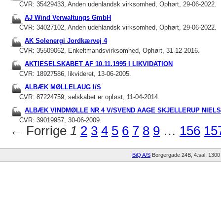
CVR: 35429433, Anden udenlandsk virksomhed, Ophørt, 29-06-2022.
AJ Wind Verwaltungs GmbH
CVR: 34027102, Anden udenlandsk virksomhed, Ophørt, 29-06-2022.
AK Solenergi Jordkærvej 4
CVR: 35509062, Enkeltmandsvirksomhed, Ophørt, 31-12-2016.
AKTIESELSKABET AF 10.11.1995 I LIKVIDATION
CVR: 18927586, likvideret, 13-06-2005.
ALBÆK MØLLELAUG I/S
CVR: 87224759, selskabet er opløst, 11-04-2014.
ALBÆK VINDMØLLE NR 4 V/SVEND AAGE SKJELLERUP NIEL
CVR: 39019957, 30-06-2009.
← Forrige
1
2
3
4
5
6
7
8
9
…
156
15
BiQ A/S
Borgergade 24B, 4.sal
1300