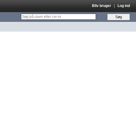
Bliv bruger
|
Log ind