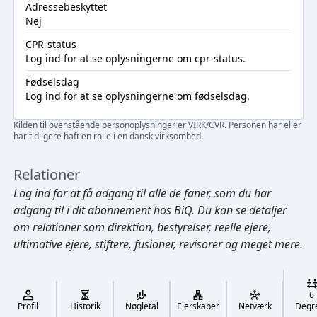
Adressebeskyttet
Nej
CPR-status
Log ind
for at se oplysningerne om cpr-status.
Fødselsdag
Log ind
for at se oplysningerne om fødselsdag.
Kilden til ovenstående personoplysninger er VIRK/CVR. Personen har eller
har tidligere haft en rolle i en dansk virksomhed.
Relationer
Log ind
for at få adgang til alle de faner, som du har
adgang til i dit abonnement hos BiQ. Du kan se detaljer
om relationer som direktion, bestyrelser, reelle ejere,
ultimative ejere, stiftere, fusioner, revisorer og meget mere.
Cmd/Ctrl
+
K
/
6
↓
Profil
Historik
Nøgletal
Ejerskaber
Netværk
Degr