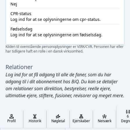
Nej
CPR-status
Log ind
for at se oplysningerne om cpr-status.
Fødselsdag
Log ind
for at se oplysningerne om fødselsdag.
Kilden til ovenstående personoplysninger er VIRK/CVR. Personen har eller
har tidligere haft en rolle i en dansk virksomhed.
Relationer
Log ind
for at få adgang til alle de faner, som du har
adgang til i dit abonnement hos BiQ. Du kan se detaljer
om relationer som direktion, bestyrelser, reelle ejere,
ultimative ejere, stiftere, fusioner, revisorer og meget mere.
Cmd/Ctrl
+
K
/
6
↓
Profil
Historik
Nøgletal
Ejerskaber
Netværk
Degr
←
,
→