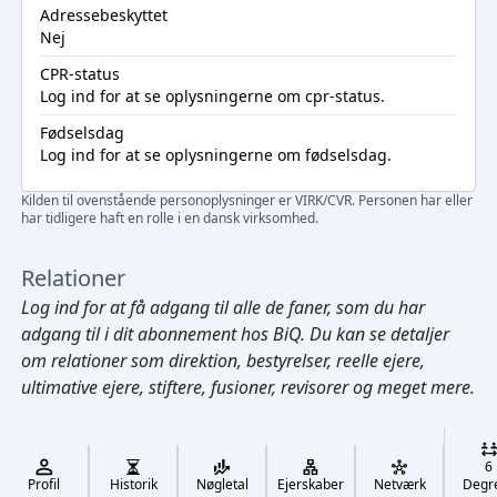
Adressebeskyttet
Nej
CPR-status
Log ind
for at se oplysningerne om cpr-status.
Fødselsdag
Log ind
for at se oplysningerne om fødselsdag.
Kilden til ovenstående personoplysninger er VIRK/CVR. Personen har eller
har tidligere haft en rolle i en dansk virksomhed.
Relationer
Log ind
for at få adgang til alle de faner, som du har
adgang til i dit abonnement hos BiQ. Du kan se detaljer
om relationer som direktion, bestyrelser, reelle ejere,
ultimative ejere, stiftere, fusioner, revisorer og meget mere.
Cmd/Ctrl
+
K
/
6
↓
Profil
Historik
Nøgletal
Ejerskaber
Netværk
Degr