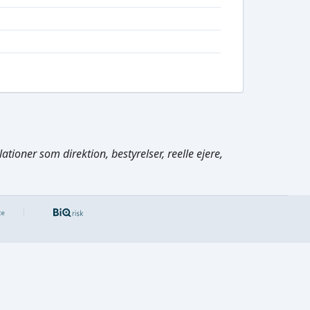
tioner som direktion, bestyrelser, reelle ejere,
Cmd/Ctrl
+
K