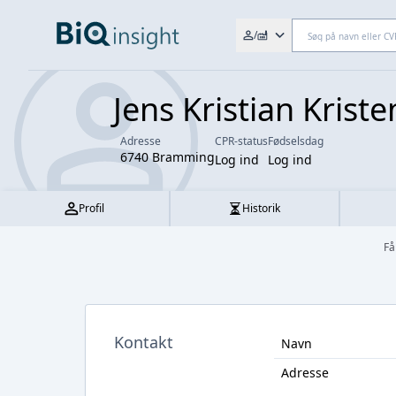
Søg efter fx. CVR-nr., navn,
/
Jens Kristian Krist
Adresse
CPR-status
Fødselsdag
6740 Bramming
Log ind
Log ind
Profil
Historik
Få
Kontakt
Navn
Adresse