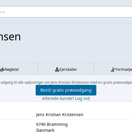
 adresse...
ensen
Nøgletal
Ejerskaber
Formuetj
 adgang til alle oplysninger om Jens Kristian Kristensen med en gratis prøveadga
Bestil gratis prøveadgang
Allerede kunde?
Log ind
Jens Kristian Kristensen
6740 Bramming
Danmark