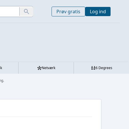
Prøv gratis
Log ind
ek
Netværk
6 Degrees
ng.