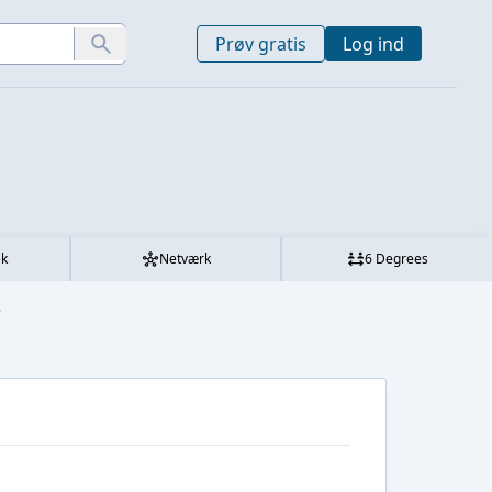
Prøv gratis
Log ind
ek
Netværk
6 Degrees
.