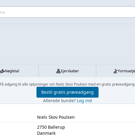
 adresse...
Nøgletal
Ejerskaber
Formuetj
Få adgang til alle oplysninger om Niels Skov Poulsen med en gratis prøveadgang
Bestil gratis prøveadgang
Allerede kunde?
Log ind
Niels Skov Poulsen
2750 Ballerup
Danmark