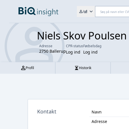
Søg efter fx. CVR-nr., navn,
/
Niels Skov Poulsen
Adresse
CPR-status
Fødselsdag
2750 Ballerup
Log ind
Log ind
Profil
Historik
Kontakt
Navn
Adresse