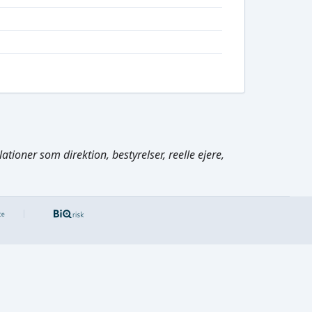
tioner som direktion, bestyrelser, reelle ejere,
Cmd/Ctrl
+
K