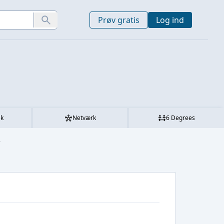
Prøv gratis
Log ind
ek
Netværk
6 Degrees
.