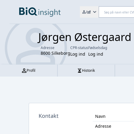
Søg efter fx. CVR-nr., navn,
/
Jørgen Østergaard
Adresse
CPR-status
Fødselsdag
8600 Silkeborg
Log ind
Log ind
Profil
Historik
Kontakt
Navn
Adresse