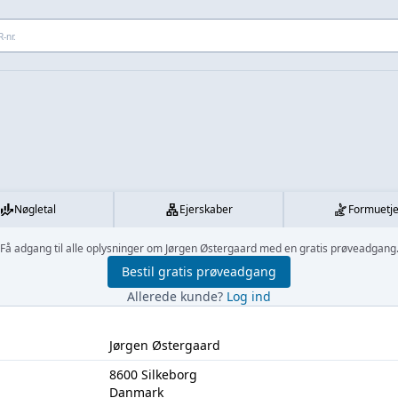
 adresse...
Nøgletal
Ejerskaber
Formuetj
Få adgang til alle oplysninger om Jørgen Østergaard med en gratis prøveadgang
Bestil gratis prøveadgang
Allerede kunde?
Log ind
Jørgen Østergaard
8600 Silkeborg
Danmark