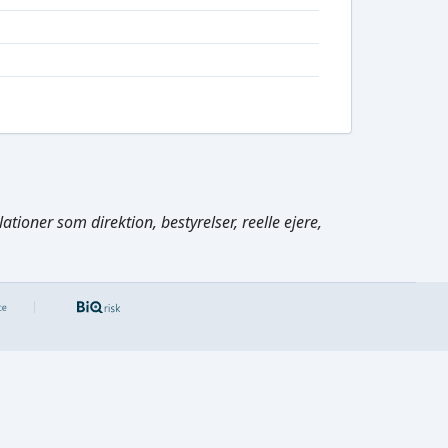
tioner som direktion, bestyrelser, reelle ejere,
Cmd/Ctrl
+
K