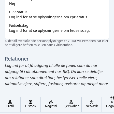
Nej
CPR-status
Log ind
for at se oplysningerne om cpr-status.
Fødselsdag
Log ind
for at se oplysningerne om fødselsdag.
Kilden til ovenstående personoplysninger er VIRK/CVR. Personen har eller
har tidligere haft en rolle i en dansk virksomhed.
Relationer
Log ind
for at få adgang til alle de faner, som du har
adgang til i dit abonnement hos BiQ. Du kan se detaljer
om relationer som direktion, bestyrelser, reelle ejere,
ultimative ejere, stiftere, fusioner, revisorer og meget mere.
Cmd/Ctrl
+
K
/
6
↓
Profil
Historik
Nøgletal
Ejerskaber
Netværk
Degr
←
,
→