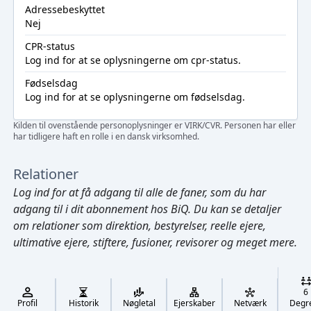
Adressebeskyttet
Nej
CPR-status
Log ind
for at se oplysningerne om cpr-status.
Fødselsdag
Log ind
for at se oplysningerne om fødselsdag.
Kilden til ovenstående personoplysninger er VIRK/CVR. Personen har eller
har tidligere haft en rolle i en dansk virksomhed.
Relationer
Log ind
for at få adgang til alle de faner, som du har
adgang til i dit abonnement hos BiQ. Du kan se detaljer
om relationer som direktion, bestyrelser, reelle ejere,
ultimative ejere, stiftere, fusioner, revisorer og meget mere.
Cmd/Ctrl
+
K
/
6
↓
Profil
Historik
Nøgletal
Ejerskaber
Netværk
Degr