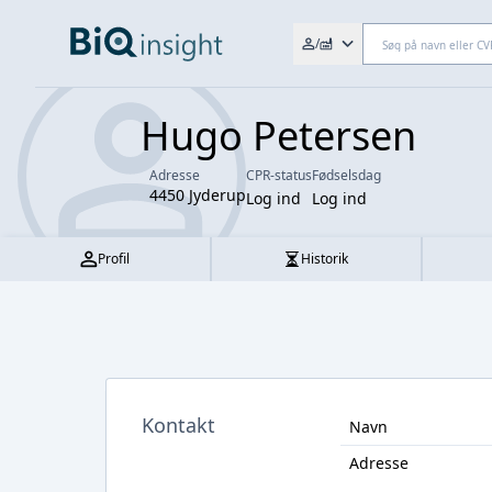
Søg efter fx. CVR-nr., navn,
/
Hugo Petersen
Adresse
CPR-status
Fødselsdag
4450 Jyderup
Log ind
Log ind
Profil
Historik
Kontakt
Navn
Adresse