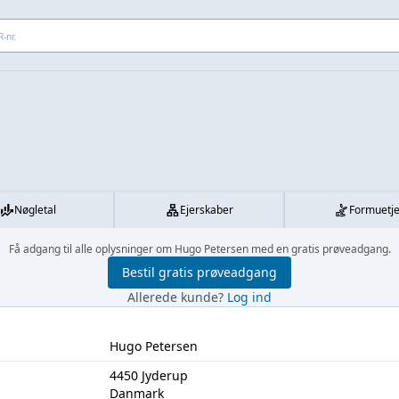
 adresse...
Nøgletal
Ejerskaber
Formuetj
Få adgang til alle oplysninger om Hugo Petersen med en gratis prøveadgang.
Bestil gratis prøveadgang
Allerede kunde?
Log ind
Hugo Petersen
4450 Jyderup
Danmark