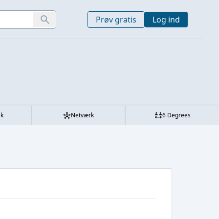
Prøv gratis
Log ind
ek
Netværk
6 Degrees