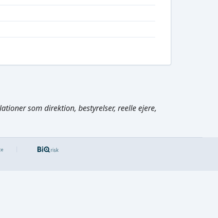
tioner som direktion, bestyrelser, reelle ejere,
Cmd/Ctrl
+
K