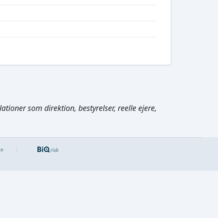
tioner som direktion, bestyrelser, reelle ejere,
Cmd/Ctrl
+
K