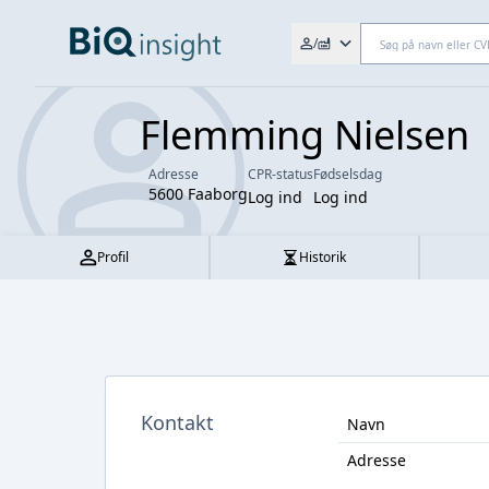
Søg efter fx. CVR-nr., navn,
/
Flemming Nielsen
Adresse
CPR-status
Fødselsdag
5600 Faaborg
Log ind
Log ind
Profil
Historik
Kontakt
Navn
Adresse