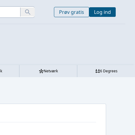
Prøv gratis
Log ind
ek
Netværk
6 Degrees