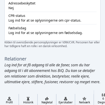
Adressebeskyttet
Nej
CPR-status
Log ind
for at se oplysningerne om cpr-status.
Fødselsdag
Log ind
for at se oplysningerne om fødselsdag.
Kilden til ovenstående personoplysninger er VIRK/CVR. Personen har eller
har tidligere haft en rolle i en dansk virksomhed.
Relationer
Log ind
for at få adgang til alle de faner, som du har
adgang til i dit abonnement hos BiQ. Du kan se detaljer
om relationer som direktion, bestyrelser, reelle ejere,
ultimative ejere, stiftere, fusioner, revisorer og meget mere.
Cmd/Ctrl
+
K
/
6
↓
Profil
Historik
Nøgletal
Ejerskaber
Netværk
Degr