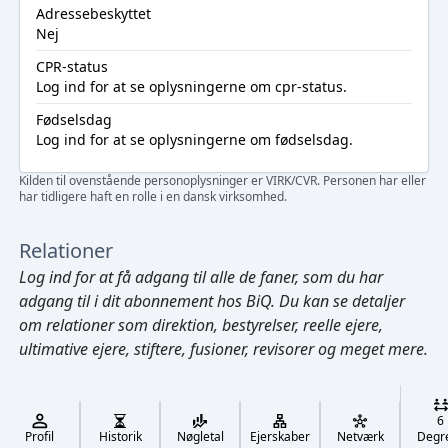
Adressebeskyttet
Nej
CPR-status
Log ind
for at se oplysningerne om cpr-status.
Fødselsdag
Log ind
for at se oplysningerne om fødselsdag.
Kilden til ovenstående personoplysninger er VIRK/CVR. Personen har eller
har tidligere haft en rolle i en dansk virksomhed.
Relationer
Log ind
for at få adgang til alle de faner, som du har
adgang til i dit abonnement hos BiQ. Du kan se detaljer
om relationer som direktion, bestyrelser, reelle ejere,
ultimative ejere, stiftere, fusioner, revisorer og meget mere.
Cmd/Ctrl
+
K
/
6
↓
Profil
Historik
Nøgletal
Ejerskaber
Netværk
Degr