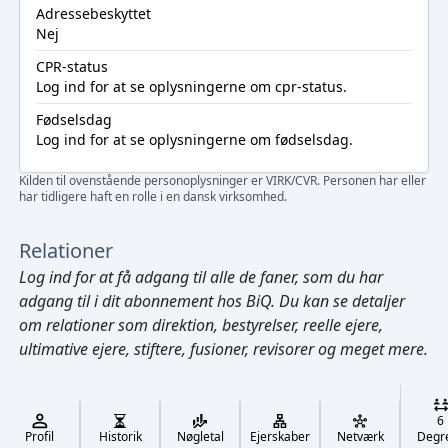
Adressebeskyttet
Nej
CPR-status
Log ind
for at se oplysningerne om cpr-status.
Fødselsdag
Log ind
for at se oplysningerne om fødselsdag.
Kilden til ovenstående personoplysninger er VIRK/CVR. Personen har eller
har tidligere haft en rolle i en dansk virksomhed.
Relationer
Log ind
for at få adgang til alle de faner, som du har
adgang til i dit abonnement hos BiQ. Du kan se detaljer
om relationer som direktion, bestyrelser, reelle ejere,
ultimative ejere, stiftere, fusioner, revisorer og meget mere.
Cmd/Ctrl
+
K
/
6
↓
Profil
Historik
Nøgletal
Ejerskaber
Netværk
Degr