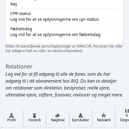
Nej
CPR-status
Log ind
for at se oplysningerne om cpr-status.
Fødselsdag
Log ind
for at se oplysningerne om fødselsdag.
Kilden til ovenstående personoplysninger er VIRK/CVR. Personen har eller
har tidligere haft en rolle i en dansk virksomhed.
Relationer
Log ind
for at få adgang til alle de faner, som du har
adgang til i dit abonnement hos BiQ. Du kan se detaljer
om relationer som direktion, bestyrelser, reelle ejere,
ultimative ejere, stiftere, fusioner, revisorer og meget mere.
Cmd/Ctrl
+
K
/
6
↓
Profil
Historik
Nøgletal
Ejerskaber
Netværk
Degr
←
,
→