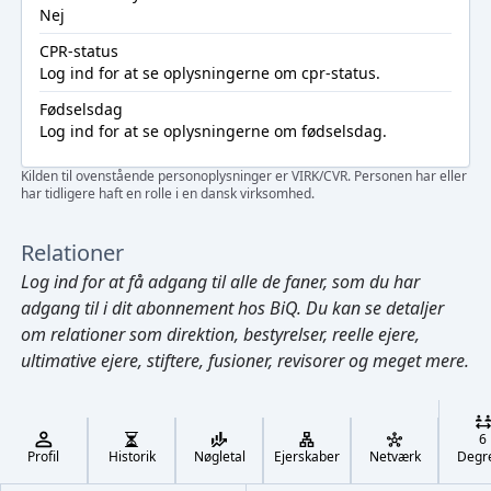
Nej
CPR-status
Log ind
for at se oplysningerne om cpr-status.
Fødselsdag
Log ind
for at se oplysningerne om fødselsdag.
Kilden til ovenstående personoplysninger er VIRK/CVR. Personen har eller
har tidligere haft en rolle i en dansk virksomhed.
Relationer
Log ind
for at få adgang til alle de faner, som du har
adgang til i dit abonnement hos BiQ. Du kan se detaljer
om relationer som direktion, bestyrelser, reelle ejere,
ultimative ejere, stiftere, fusioner, revisorer og meget mere.
Cmd/Ctrl
+
K
/
6
↓
Profil
Historik
Nøgletal
Ejerskaber
Netværk
Degr
←
,
→