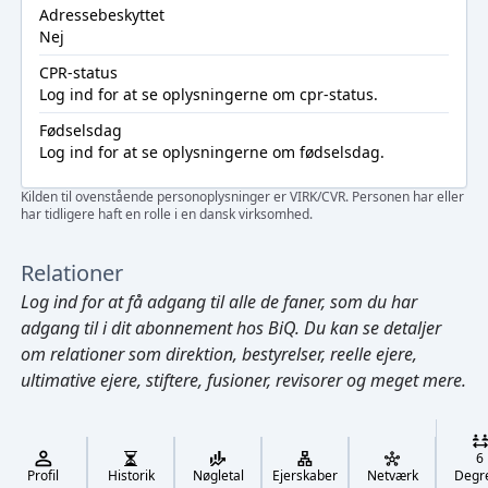
Adressebeskyttet
Nej
CPR-status
Log ind
for at se oplysningerne om cpr-status.
Fødselsdag
Log ind
for at se oplysningerne om fødselsdag.
Kilden til ovenstående personoplysninger er VIRK/CVR. Personen har eller
har tidligere haft en rolle i en dansk virksomhed.
Relationer
Log ind
for at få adgang til alle de faner, som du har
adgang til i dit abonnement hos BiQ. Du kan se detaljer
om relationer som direktion, bestyrelser, reelle ejere,
ultimative ejere, stiftere, fusioner, revisorer og meget mere.
Cmd/Ctrl
+
K
/
6
↓
Profil
Historik
Nøgletal
Ejerskaber
Netværk
Degr