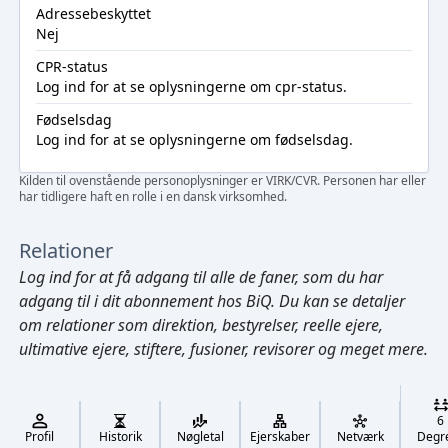
Adressebeskyttet
Nej
CPR-status
Log ind
for at se oplysningerne om cpr-status.
Fødselsdag
Log ind
for at se oplysningerne om fødselsdag.
Kilden til ovenstående personoplysninger er VIRK/CVR. Personen har eller
har tidligere haft en rolle i en dansk virksomhed.
Relationer
Log ind
for at få adgang til alle de faner, som du har
adgang til i dit abonnement hos BiQ. Du kan se detaljer
om relationer som direktion, bestyrelser, reelle ejere,
ultimative ejere, stiftere, fusioner, revisorer og meget mere.
Cmd/Ctrl
+
K
/
6
↓
Profil
Historik
Nøgletal
Ejerskaber
Netværk
Degr