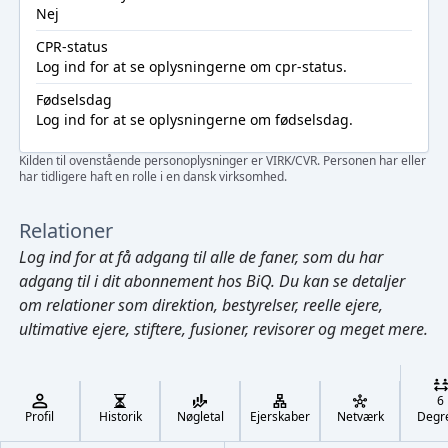
Nej
CPR-status
Log ind
for at se oplysningerne om cpr-status.
Fødselsdag
Log ind
for at se oplysningerne om fødselsdag.
Kilden til ovenstående personoplysninger er VIRK/CVR. Personen har eller
har tidligere haft en rolle i en dansk virksomhed.
Relationer
Log ind
for at få adgang til alle de faner, som du har
adgang til i dit abonnement hos BiQ. Du kan se detaljer
om relationer som direktion, bestyrelser, reelle ejere,
ultimative ejere, stiftere, fusioner, revisorer og meget mere.
Cmd/Ctrl
+
K
/
6
↓
Profil
Historik
Nøgletal
Ejerskaber
Netværk
Degr
←
,
→