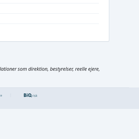
tioner som direktion, bestyrelser, reelle ejere,
Cmd/Ctrl
+
K