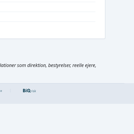
tioner som direktion, bestyrelser, reelle ejere,
Cmd/Ctrl
+
K