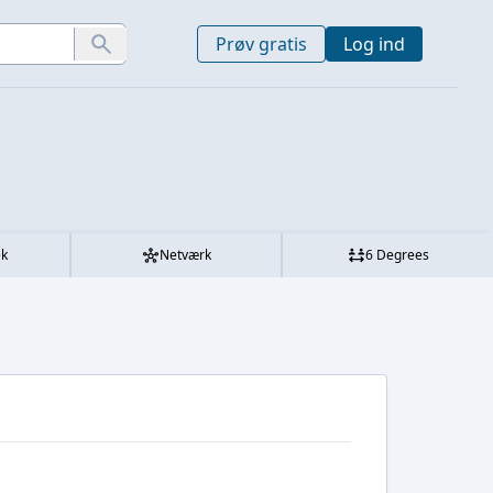
Prøv gratis
Log ind
ek
Netværk
6 Degrees