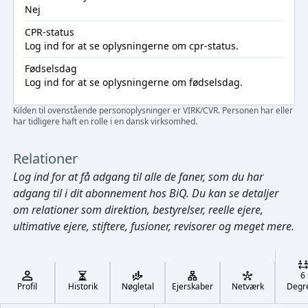
Nej
CPR-status
Log ind
for at se oplysningerne om cpr-status.
Fødselsdag
Log ind
for at se oplysningerne om fødselsdag.
Kilden til ovenstående personoplysninger er VIRK/CVR. Personen har eller
har tidligere haft en rolle i en dansk virksomhed.
Relationer
Log ind
for at få adgang til alle de faner, som du har
adgang til i dit abonnement hos BiQ. Du kan se detaljer
om relationer som direktion, bestyrelser, reelle ejere,
ultimative ejere, stiftere, fusioner, revisorer og meget mere.
Cmd/Ctrl
+
K
/
6
↓
Profil
Historik
Nøgletal
Ejerskaber
Netværk
Degr
←
,
→