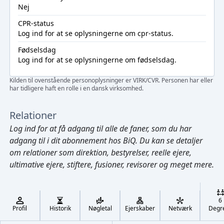
Nej
CPR-status
Log ind
for at se oplysningerne om cpr-status.
Fødselsdag
Log ind
for at se oplysningerne om fødselsdag.
Kilden til ovenstående personoplysninger er VIRK/CVR. Personen har eller
har tidligere haft en rolle i en dansk virksomhed.
Relationer
Log ind
for at få adgang til alle de faner, som du har
adgang til i dit abonnement hos BiQ. Du kan se detaljer
om relationer som direktion, bestyrelser, reelle ejere,
ultimative ejere, stiftere, fusioner, revisorer og meget mere.
Cmd/Ctrl
+
K
/
6
↓
Profil
Historik
Nøgletal
Ejerskaber
Netværk
Degr
←
,
→