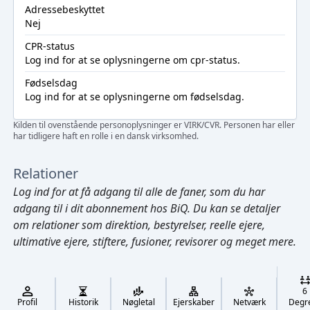
Adressebeskyttet
Nej
CPR-status
Log ind
for at se oplysningerne om cpr-status.
Fødselsdag
Log ind
for at se oplysningerne om fødselsdag.
Kilden til ovenstående personoplysninger er VIRK/CVR. Personen har eller
har tidligere haft en rolle i en dansk virksomhed.
Relationer
Log ind
for at få adgang til alle de faner, som du har
adgang til i dit abonnement hos BiQ. Du kan se detaljer
om relationer som direktion, bestyrelser, reelle ejere,
ultimative ejere, stiftere, fusioner, revisorer og meget mere.
Cmd/Ctrl
+
K
/
6
↓
Profil
Historik
Nøgletal
Ejerskaber
Netværk
Degr