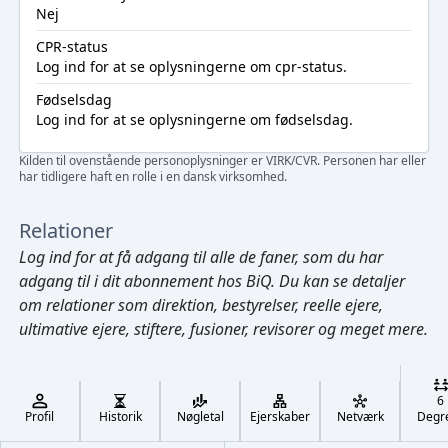
Nej
CPR-status
Log ind
for at se oplysningerne om cpr-status.
Fødselsdag
Log ind
for at se oplysningerne om fødselsdag.
Kilden til ovenstående personoplysninger er VIRK/CVR. Personen har eller
har tidligere haft en rolle i en dansk virksomhed.
Relationer
Log ind
for at få adgang til alle de faner, som du har
adgang til i dit abonnement hos BiQ. Du kan se detaljer
om relationer som direktion, bestyrelser, reelle ejere,
ultimative ejere, stiftere, fusioner, revisorer og meget mere.
Cmd/Ctrl
+
K
/
6
↓
Profil
Historik
Nøgletal
Ejerskaber
Netværk
Degr
←
,
→