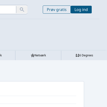
Prøv gratis
Log ind
ek
Netværk
6 Degrees