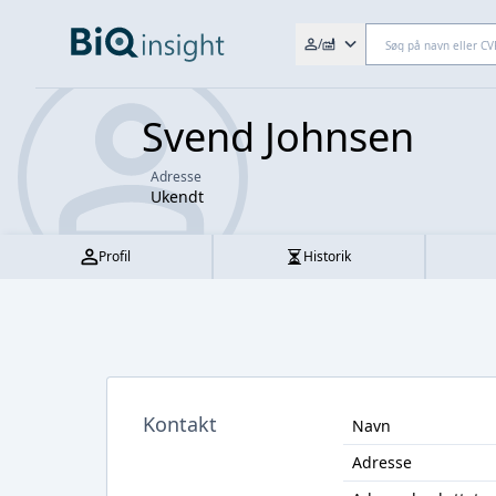
Søg efter fx. CVR-nr., navn,
/
Svend Johnsen
Adresse
Ukendt
Profil
Historik
Kontakt
Navn
Adresse