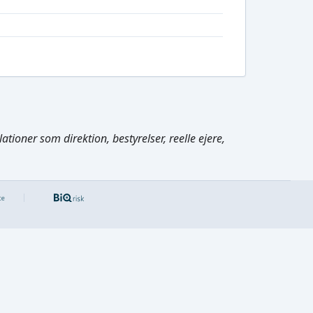
tioner som direktion, bestyrelser, reelle ejere,
Cmd/Ctrl
+
K