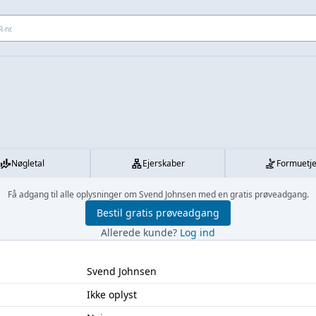
 adresse...
Nøgletal
Ejerskaber
Formuetj
Få adgang til alle oplysninger om Svend Johnsen med en gratis prøveadgang.
Bestil gratis prøveadgang
Allerede kunde?
Log ind
Svend Johnsen
Ikke oplyst