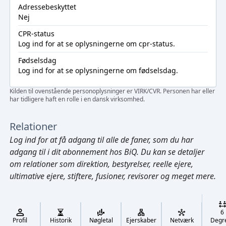
Adressebeskyttet
Nej
CPR-status
Log ind
for at se oplysningerne om cpr-status.
Fødselsdag
Log ind
for at se oplysningerne om fødselsdag.
Kilden til ovenstående personoplysninger er VIRK/CVR. Personen har eller
har tidligere haft en rolle i en dansk virksomhed.
Relationer
Log ind
for at få adgang til alle de faner, som du har
adgang til i dit abonnement hos BiQ. Du kan se detaljer
om relationer som direktion, bestyrelser, reelle ejere,
ultimative ejere, stiftere, fusioner, revisorer og meget mere.
Cmd/Ctrl
+
K
/
6
↓
Profil
Historik
Nøgletal
Ejerskaber
Netværk
Degr