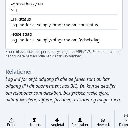
Adressebeskyttet
Nej
CPR-status
Log ind
for at se oplysningerne om cpr-status.
Fødselsdag
Log ind
for at se oplysningerne om fødselsdag.
Kilden til ovenstående personoplysninger er VIRK/CVR. Personen har eller
har tidligere haft en rolle i en dansk virksomhed.
Relationer
Log ind
for at få adgang til alle de faner, som du har
adgang til i dit abonnement hos BiQ. Du kan se detaljer
om relationer som direktion, bestyrelser, reelle ejere,
ultimative ejere, stiftere, fusioner, revisorer og meget mere.
Cmd/Ctrl
+
K
/
6
↓
Profil
Historik
Nøgletal
Ejerskaber
Netværk
Degr