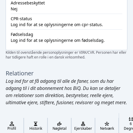
Adressebeskyttet
Nej
CPR-status
Log ind
for at se oplysningerne om cpr-status.
Fødselsdag
Log ind
for at se oplysningerne om fødselsdag.
Kilden til ovenstående personoplysninger er VIRK/CVR. Personen har eller
har tidligere haft en rolle i en dansk virksomhed.
Relationer
Log ind
for at få adgang til alle de faner, som du har
adgang til i dit abonnement hos BiQ. Du kan se detaljer
om relationer som direktion, bestyrelser, reelle ejere,
ultimative ejere, stiftere, fusioner, revisorer og meget mere.
Cmd/Ctrl
+
K
/
6
↓
Profil
Historik
Nøgletal
Ejerskaber
Netværk
Degr