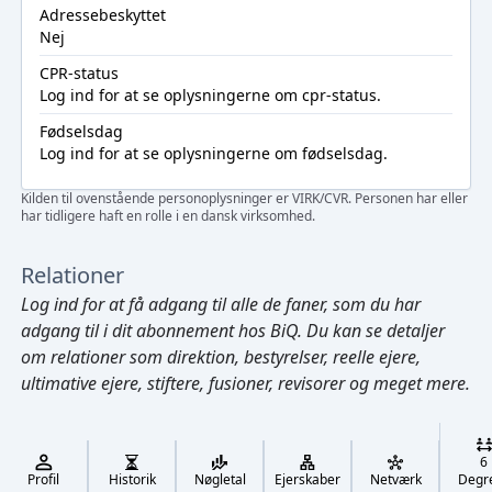
Adressebeskyttet
Nej
CPR-status
Log ind
for at se oplysningerne om cpr-status.
Fødselsdag
Log ind
for at se oplysningerne om fødselsdag.
Kilden til ovenstående personoplysninger er VIRK/CVR. Personen har eller
har tidligere haft en rolle i en dansk virksomhed.
Relationer
Log ind
for at få adgang til alle de faner, som du har
adgang til i dit abonnement hos BiQ. Du kan se detaljer
om relationer som direktion, bestyrelser, reelle ejere,
ultimative ejere, stiftere, fusioner, revisorer og meget mere.
Cmd/Ctrl
+
K
/
6
↓
Profil
Historik
Nøgletal
Ejerskaber
Netværk
Degr