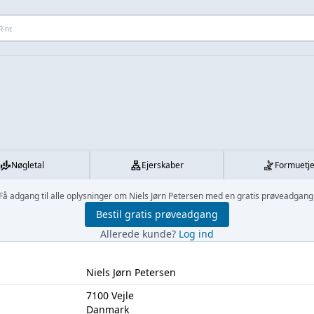
 adresse...
Nøgletal
Ejerskaber
Formuetj
Få adgang til alle oplysninger om Niels Jørn Petersen med en gratis prøveadgang
Bestil gratis prøveadgang
Allerede kunde?
Log ind
Niels Jørn Petersen
7100 Vejle
Danmark