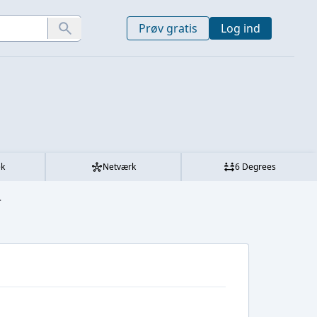
Prøv gratis
Log ind
ek
Netværk
6 Degrees
.