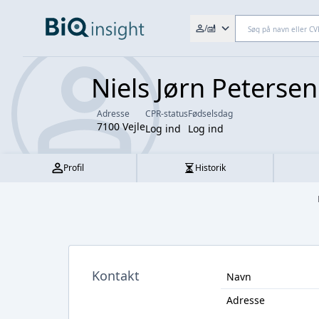
Søg efter fx. CVR-nr., navn,
/
Niels Jørn Petersen
Adresse
CPR-status
Fødselsdag
7100 Vejle
Log ind
Log ind
Profil
Historik
Kontakt
Navn
Adresse