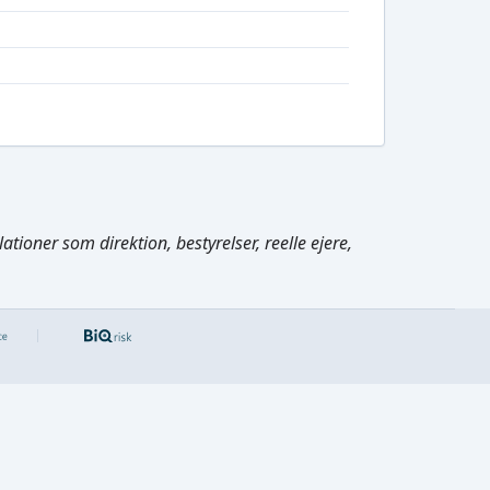
tioner som direktion, bestyrelser, reelle ejere,
Cmd/Ctrl
+
K