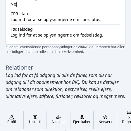
Nej
CPR-status
Log ind
for at se oplysningerne om cpr-status.
Fødselsdag
Log ind
for at se oplysningerne om fødselsdag.
Kilden til ovenstående personoplysninger er VIRK/CVR. Personen har eller
har tidligere haft en rolle i en dansk virksomhed.
Relationer
Log ind
for at få adgang til alle de faner, som du har
adgang til i dit abonnement hos BiQ. Du kan se detaljer
om relationer som direktion, bestyrelser, reelle ejere,
ultimative ejere, stiftere, fusioner, revisorer og meget mere.
Cmd/Ctrl
+
K
/
6
↓
Profil
Historik
Nøgletal
Ejerskaber
Netværk
Degr
←
,
→