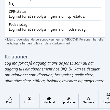
Nej
CPR-status
Log ind
for at se oplysningerne om cpr-status.
Fødselsdag
Log ind
for at se oplysningerne om fødselsdag.
Kilden til ovenstående personoplysninger er VIRK/CVR. Personen har eller
har tidligere haft en rolle i en dansk virksomhed.
Relationer
Log ind
for at få adgang til alle de faner, som du har
adgang til i dit abonnement hos BiQ. Du kan se detaljer
om relationer som direktion, bestyrelser, reelle ejere,
ultimative ejere, stiftere, fusioner, revisorer og meget mere.
Cmd/Ctrl
+
K
/
6
↓
Profil
Historik
Nøgletal
Ejerskaber
Netværk
Degr
←
,
→