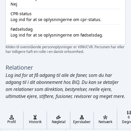
Nej
CPR-status
Log ind
for at se oplysningerne om cpr-status.
Fødselsdag
Log ind
for at se oplysningerne om fødselsdag.
Kilden til ovenstående personoplysninger er VIRK/CVR. Personen har eller
har tidligere haft en rolle i en dansk virksomhed.
Relationer
Log ind
for at få adgang til alle de faner, som du har
adgang til i dit abonnement hos BiQ. Du kan se detaljer
om relationer som direktion, bestyrelser, reelle ejere,
ultimative ejere, stiftere, fusioner, revisorer og meget mere.
Cmd/Ctrl
+
K
/
6
↓
Profil
Historik
Nøgletal
Ejerskaber
Netværk
Degr
←
,
→