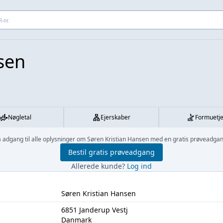
 adresse...
sen
Nøgletal
Ejerskaber
Formuetj
å adgang til alle oplysninger om Søren Kristian Hansen med en gratis prøveadgan
Bestil gratis prøveadgang
Allerede kunde?
Log ind
Søren Kristian Hansen
6851 Janderup Vestj
Danmark