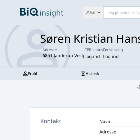
Søg efter fx. CVR-nr., navn,
/
Søren Kristian Han
Adresse
CPR-status
Fødselsdag
6851 Janderup Vestj
Log ind
Log ind
Profil
Historik
F
Kontakt
Navn
Adresse