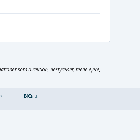
tioner som direktion, bestyrelser, reelle ejere,
Cmd/Ctrl
+
K