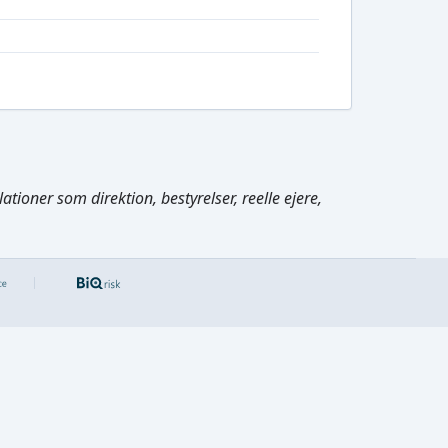
tioner som direktion, bestyrelser, reelle ejere,
Cmd/Ctrl
+
K