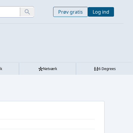
Prøv gratis
Log ind
ek
Netværk
6 Degrees