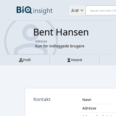
Søg efter fx. CVR-nr., navn,
/
Bent Hansen
Adresse
Kun for indloggede brugere
Profil
Historik
Kontakt
Navn
Adresse