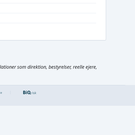
tioner som direktion, bestyrelser, reelle ejere,
Cmd/Ctrl
+
K