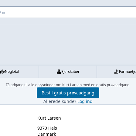
 adresse...
Nøgletal
Ejerskaber
Formuetj
Få adgang til alle oplysninger om Kurt Larsen med en gratis prøveadgang.
Bestil gratis prøveadgang
Allerede kunde?
Log ind
Kurt Larsen
9370 Hals
Danmark