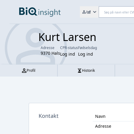
Søg efter fx. CVR-nr., navn,
/
Kurt Larsen
Adresse
CPR-status
Fødselsdag
9370 Hals
Log ind
Log ind
Profil
Historik
Kontakt
Navn
Adresse