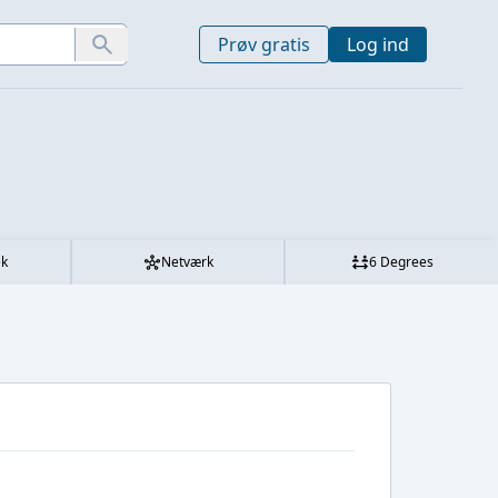
Prøv gratis
Log ind
ek
Netværk
6 Degrees