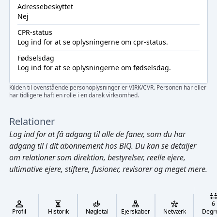
Adressebeskyttet
Nej
CPR-status
Log ind
for at se oplysningerne om cpr-status.
Fødselsdag
Log ind
for at se oplysningerne om fødselsdag.
Kilden til ovenstående personoplysninger er VIRK/CVR. Personen har eller
har tidligere haft en rolle i en dansk virksomhed.
Relationer
Log ind
for at få adgang til alle de faner, som du har
adgang til i dit abonnement hos BiQ. Du kan se detaljer
om relationer som direktion, bestyrelser, reelle ejere,
ultimative ejere, stiftere, fusioner, revisorer og meget mere.
Cmd/Ctrl
+
K
/
6
↓
Profil
Historik
Nøgletal
Ejerskaber
Netværk
Degr