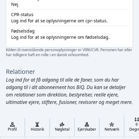
Nej
CPR-status
Log ind
for at se oplysningerne om cpr-status.
Fødselsdag
Log ind
for at se oplysningerne om fødselsdag.
Kilden til ovenstående personoplysninger er VIRK/CVR. Personen har eller
har tidligere haft en rolle i en dansk virksomhed.
Relationer
Log ind
for at få adgang til alle de faner, som du har
adgang til i dit abonnement hos BiQ. Du kan se detaljer
om relationer som direktion, bestyrelser, reelle ejere,
ultimative ejere, stiftere, fusioner, revisorer og meget mere.
Cmd/Ctrl
+
K
/
6
↓
Profil
Historik
Nøgletal
Ejerskaber
Netværk
Degr
←
,
→