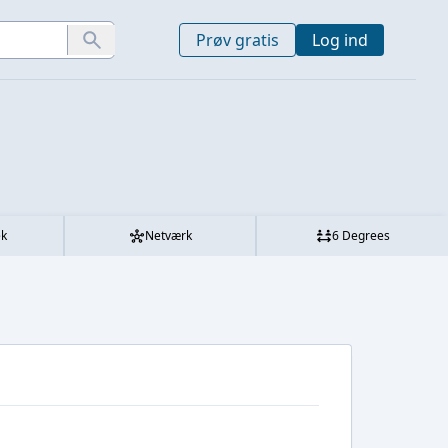
Prøv gratis
Log ind
ek
Netværk
6 Degrees