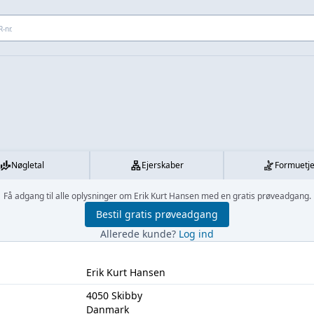
 adresse...
Nøgletal
Ejerskaber
Formuetj
Få adgang til alle oplysninger om Erik Kurt Hansen med en gratis prøveadgang.
Bestil gratis prøveadgang
Allerede kunde?
Log ind
Erik Kurt Hansen
4050 Skibby
Danmark