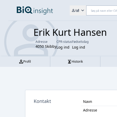
Søg efter fx. CVR-nr., navn,
/
Erik Kurt Hansen
Adresse
CPR-status
Fødselsdag
4050 Skibby
Log ind
Log ind
Profil
Historik
Kontakt
Navn
Adresse