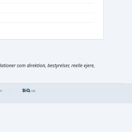
tioner som direktion, bestyrelser, reelle ejere,
Cmd/Ctrl
+
K